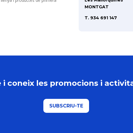
 llenya i productes de primera
Les Mallorquines
MONTGAT
T. 934 691 147
 i coneix les promocions i activi
SUBSCRIU-TE