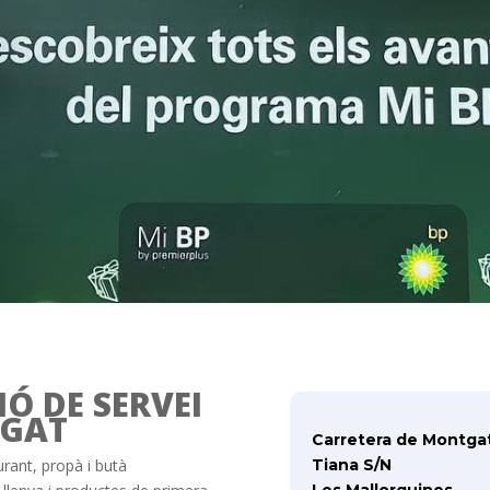
IÓ DE SERVEI
GAT
Carretera de Montga
rant, propà i butà
Tiana S/N