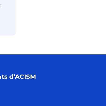
t
tats d’ACISM