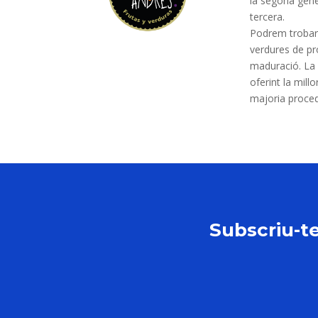
la segona gener
tercera.
Podrem trobar 
verdures de pr
maduració. La f
oferint la mill
majoria proced
Subscriu-te