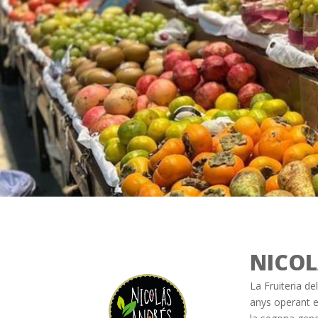
NICOL
La Fruiteria de
anys operant en