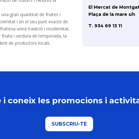
ació de fruiters i l’Andrés la
El Mercat de Montga
una gran quantitat de fruites i
Plaça de la mare s/n
oximitat i en el seu punt exacte de
T. 934 69 13 11
ruiteria unirà tradició i modernitat,
or fruita i verdura de temporada, la
ent de productors locals.
 i coneix les promocions i activi
SUBSCRIU-TE