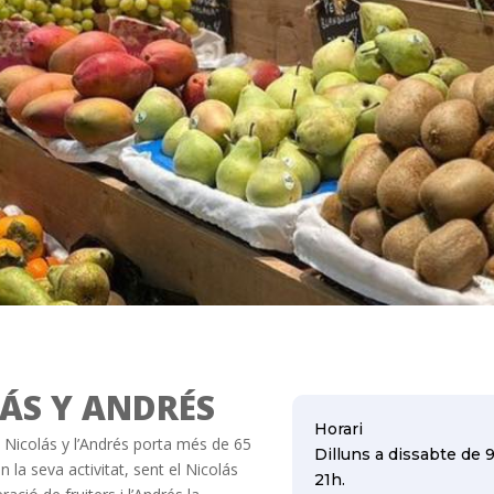
ÁS Y ANDRÉS
Horari
l Nicolás y l’Andrés porta més de 65
Dilluns a dissabte de 
 la seva activitat, sent el Nicolás
21h.