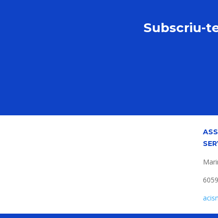
Subscriu-te
ASS
SER
Mari
605
acis