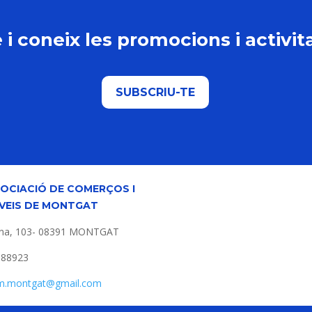
 i coneix les promocions i activi
SUBSCRIU-TE
OCIACIÓ DE COMERÇOS I
VEIS DE MONTGAT
na, 103- 08391 MONTGAT
988923
m.montgat@gmail.com